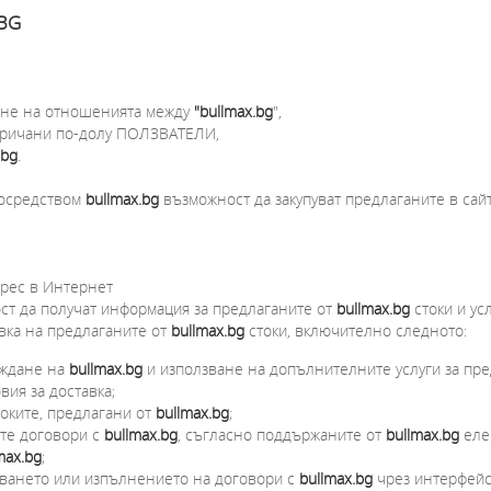
BG
ане на отношенията между
"bullmax.bg
",
аричани по-долу ПОЛЗВАТЕЛИ,
.bg
.
посредством
bullmax.bg
възможност да закупуват предлаганите в сайт
дрес в Интернет
ст да получат информация за предлаганите от
bullmax.bg
стоки и усл
вка на предлаганите от
bullmax.bg
стоки, включително следното:
еждане на
bullmax.bg
и използване на допълнителните услуги за пр
вия за доставка;
токите, предлагани от
bullmax.bg
;
те договори с
bullmax.bg
, съгласно поддържаните от
bullmax.bg
еле
max.bg
;
чването или изпълнението на договори с
bullmax.bg
чрез интерфейс