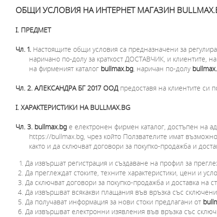
ОБЩИ УСЛОВИЯ НА ИНТЕРНЕТ МАГАЗИН BULLMAX.
I. ПРЕДМЕТ
Чл. 1.
Настоящите общи условия са предназначени за регулир
наричано по-долу за краткост ДОСТАВЧИК, и клиентите, н
на фирменият каталог
bullmax.bg
, наричан по-долу
bullmax
Чл. 2. АЛЕКСАНДРА БГ 2017 ООД
предоставя на клиентите си 
I. ХАРАКТЕРИСТИКИ НА BULLMAX.BG
Чл. 3.
bullmax.bg
e електронен фирмен каталог, достъпен на а
https://bullmax.bg, чрез който Ползвателите имат възможно
както и да сключват договори за покупко-продажба и доста
Да извършат регистрация и създаване на профил за прегл
Да преглеждат стоките, техните характеристики, цени и усло
Да сключват договори за покупко-продажба и доставка на с
Да извършват всякакви плащания във връзка със сключени
Да получават информация за нови стоки предлагани от
bull
Да извършват електронни изявления във връзка със склю