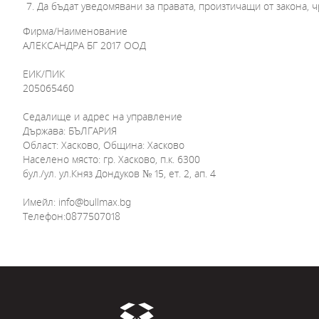
Да бъдат уведомявани за правата, произтичащи от закона, 
Фирма/Наименование
АЛЕКСАНДРА БГ 2017 ООД
ЕИК/ПИК
205065460
Седалище и адрес на управление
Държава: БЪЛГАРИЯ
Област: Хасково, Община: Хасково
Населено място: гр. Хасково, п.к. 6300
бул./ул. ул.Княз Дондуков № 15, ет. 2, ап. 4
Имейл: info@bullmax.bg
Телефон:0877507018