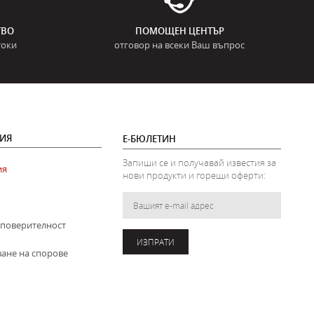
ТВО
ПОМОЩЕН ЦЕНТЪР
токи
отговор на всеки Ваш въпрос
ИЯ
Е-БЮЛЕТИН
Запиши се и получавай известия за
ия
нови продукти и горещи оферти:
 поверителност
ИЗПРАТИ
ване на спорове