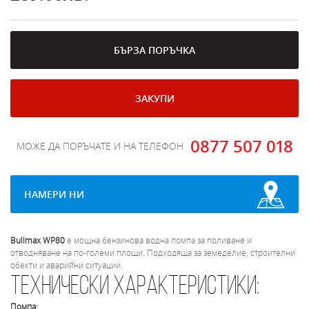
БЪРЗА ПОРЪЧКА
ЗАКУПИ
0877 507 018
МОЖЕ ДА ПОРЪЧАТЕ И НА ТЕЛЕФОН
НАМЕРИ НИ
Bullmax WP80
е мощна бензинова водна помпа за поливане и
отводняване на по-големи площи. Подходяща за земеделие, строителни
обекти и аварийни ситуации.
Технически характеристики:
Помпа: