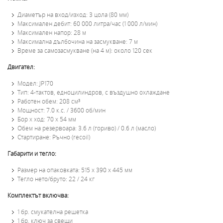
Диаметър на вход/изход: 3 цола (80 мм)
Максимален дебит: 60 000 литра/час (1 000 л/мин)
Максимален напор: 28 м
Максимална дълбочина на засмукване: 7 м
Време за самозасмукване (на 4 м): около 120 сек
Двигател:
Модел: JP170
Тип: 4-тактов, едноцилиндров, с въздушно охлаждане
Работен обем: 208 см³
Мощност: 7.0 к.с. / 3600 об/мин
Бор x ход: 70 x 54 мм
Обем на резервоара: 3.6 л (гориво) / 0.6 л (масло)
Стартиране: Ръчно (recoil)
Габарити и тегло:
Размер на опаковката: 515 x 390 x 445 мм
Тегло нето/бруто: 22 / 24 кг
Комплектът включва:
1 бр. смукателна решетка
1 бр. ключ за свещи