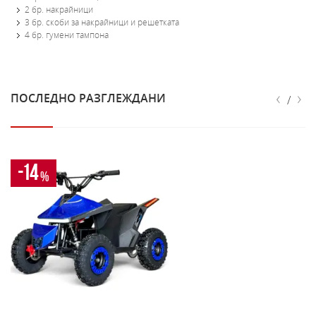
2 бр. накрайници
3 бр. скоби за накрайници и решетката
4 бр. гумени тампона
‹
›
ПОСЛЕДНО РАЗГЛЕЖДАНИ
/
-14
%