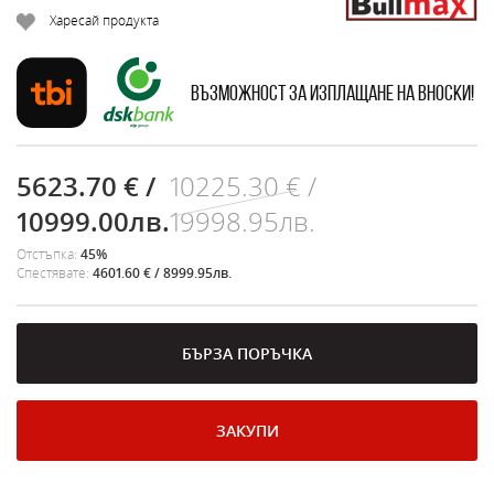
Харесай продукта
Възможност за изплащане на вноски!
5623.70 € /
10225.30 € /
10999.00лв.
19998.95лв.
Отстъпка:
45%
Спестявате:
4601.60 € / 8999.95лв.
БЪРЗА ПОРЪЧКА
ЗАКУПИ