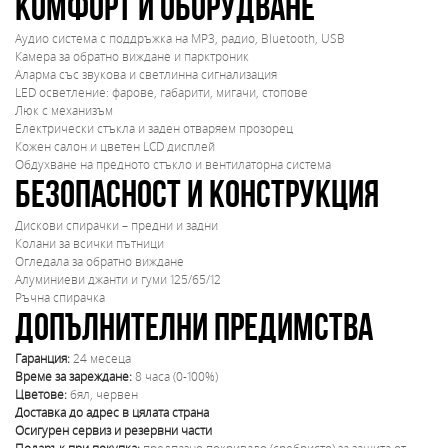
Комфорт и оборудване
Аудио система с поддръжка на MP3, радио, Bluetooth, USB
Камера за обратно виждане и парктроник
Аларма със звукова и светлинна сигнализация
LED осветление: фарове, габарити, мигачи, стопове
Люк с механизъм
Електрически стъкла и заден отваряем прозорец
Кожен салон и цветен LCD дисплей
Обдухване на предното стъкло и вентилаторна система
Безопасност и конструкция
Дискови спирачки – предни и задни
Колани за всички пътници
Огледала за обратно виждане
Алуминиеви джанти и гуми 125/65/12
Ръчна спирачка
Допълнителни предимства
Гаранция:
24 месеца
Време за зареждане:
8 часа (0-100%)
Цветове:
бял, червен
Доставка до адрес в цялата страна
Осигурен сервиз и резервни части