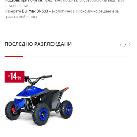
Подарък при покупка:
предпазно покривало (сребристо) за защита от
слънце и дъжд.
Изберете
Bullmax BN603
– екологично и икономично решение за
градска мобилност.
‹
›
ПОСЛЕДНО РАЗГЛЕЖДАНИ
/
-14
%