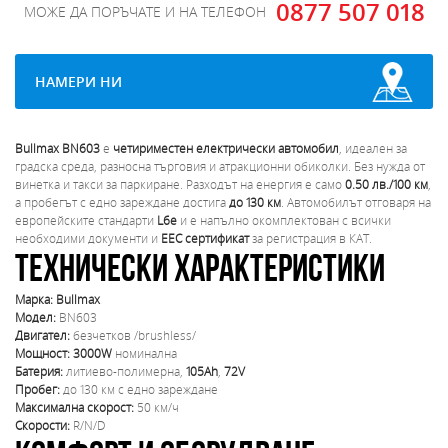
0877 507 018
МОЖЕ ДА ПОРЪЧАТЕ И НА ТЕЛЕФОН
НАМЕРИ НИ
Bullmax BN603
е
четириместен електрически автомобил
, идеален за
градска среда, разносна търговия и атракционни обиколки. Без нужда от
винетка и такси за паркиране. Разходът на енергия е само
0.50 лв./100 км
,
а пробегът с едно зареждане достига
до 130 км
. Автомобилът отговаря на
европейските стандарти
L6e
и е напълно окомплектован с всички
необходими документи и
EEC сертификат
за регистрация в КАТ.
Технически характеристики
Марка:
Bullmax
Модел:
BN603
Двигател:
безчетков /brushless/
Мощност:
3000W
номинална
Батерия:
литиево-полимерна,
105Ah
,
72V
Пробег:
до 130 км с едно зареждане
Максимална скорост:
50 км/ч
Скорости:
R/N/D