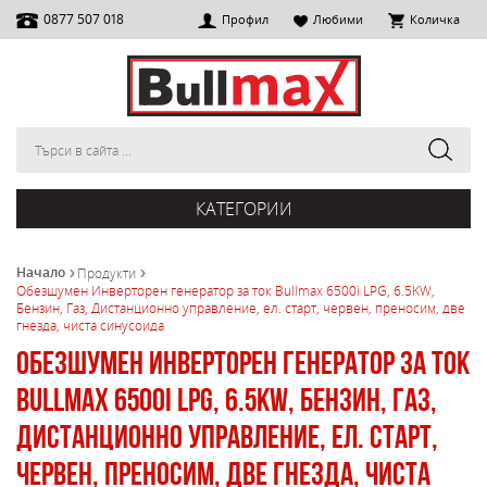
0877 507 018
Профил
Любими
Количка
КАТЕГОРИИ
Начало
Продукти
Обезшумен Инверторен генератор за ток Bullmax 6500i LPG, 6.5KW,
Бензин, Газ, Дистанционно управление, ел. старт, червен, преносим, две
гнезда, чиста синусоида
Обезшумен Инверторен генератор за ток
Bullmax 6500i LPG, 6.5KW, Бензин, Газ,
Дистанционно управление, ел. старт,
червен, преносим, две гнезда, чиста