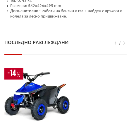
Тегло: 43 kg
Размери: 582x426x495 mm
Допълнително -
Работи на бензин и газ. Снабден с дръжки и
колела за лесно придвижване.
‹
›
ПОСЛЕДНО РАЗГЛЕЖДАНИ
/
-14
%