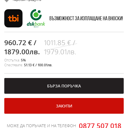
Възможност за изплащане на вноски!
960.72 € /
1011.85 € /
1879.00лв.
1979.01лв.
Отстъпка:
5%
Спестявате:
51.13 € / 100.01лв.
БЪРЗА ПОРЪЧКА
ЗАКУПИ
0877 507 018
МОЖЕ ДА ПОРЪЧАТЕ И НА ТЕЛЕФОН