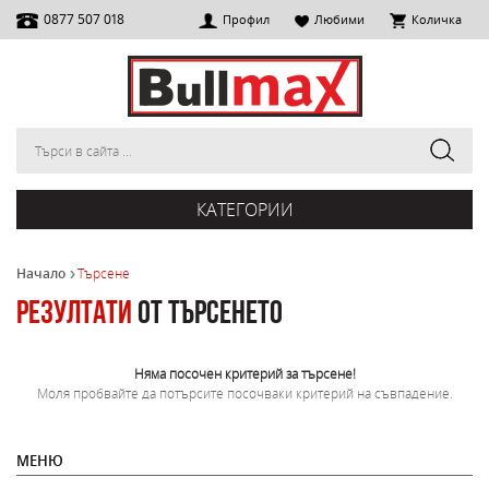
0877 507 018
Профил
Любими
Количка
КАТЕГОРИИ
Начало
Търсене
Резултати
от търсенето
Няма посочен критерий за търсене!
Моля пробвайте да потърсите посочваки критерий на съвпадение.
МЕНЮ