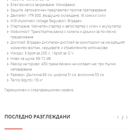
Електрическо захранване: Монофазно
Защита: Автоматичен предпазител против претоварване
Двигател: VТR 800, въздушно охлаждане, 18 конски сили
AVR (Automatic Voltage Regulator): Вграден
Стартиране: Магнетен стартер и автостартер с ключ и акумулатор
Мобилност: Транспортна рамка с колела и дръжки за по-лесно
предвижване
Дисплей: Вграден дигитален дисплей за мониторинг на изходящият
моментен волтаж, херцовете и отработените моточасове
Изходи: 3 броя за 230 V, 1 брой за 12 V
Ниво на шума: 69-72 dB
Разход на гориво: 450 грама бензин на киловат-час при пълно
натоварване
Размери: Дължина 68 см, ширина 51 см, височина 55 см
Тегло (бруто): 110 кг
Гаранционен и следгаранционен сервиз.
‹
›
ПОСЛЕДНО РАЗГЛЕЖДАНИ
/