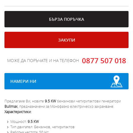
БЪРЗА ПОРЪЧКА
ЗАКУПИ
0877 507 018
МОЖЕ ДА ПОРЪЧАТЕ И НА ТЕЛЕФОН
НАМЕРИ НИ
Предлагаме Ви, новите
9.5 KW
бензинови четиритактови генератори
Bullmax
, предназначени за Монофазно електрическо захранване.
Характеристики:
Мощност:
9.5 KW
Тип двигател: Бензинов, четиритактов
Работна честота: 50 Hz