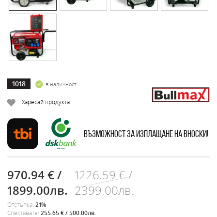
1018
в наличност
Харесай продукта
Възможност за изплащане на вноски!
970.94 € /
1226.59 € /
1899.00лв.
2399.00лв.
Отстъпка:
21%
Спестявате:
255.65 € / 500.00лв.